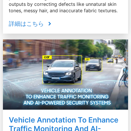
outputs by correcting defects like unnatural skin
tones, messy hair, and inaccurate fabric textures.
詳細はこちら
Vehicle Annotation To Enhance
Traffic Monitoring And AI-