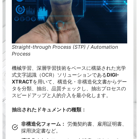
Straight-through Process (STP) / Automation
Process
機械学習、深層学習技術をベースに構築された光学
式文字認識（OCR）ソリューションである
DIGI-
XTRACT
を用いて、構造化・非構造化文書からデー
タを分類、抽出、品質チェックし、抽出プロセスの
スピードアップと人的介入を最小化します。
抽出されたドキュメントの種類：
非構造化フォーム：
労働契約書、雇用証明書、
採用決定書など。