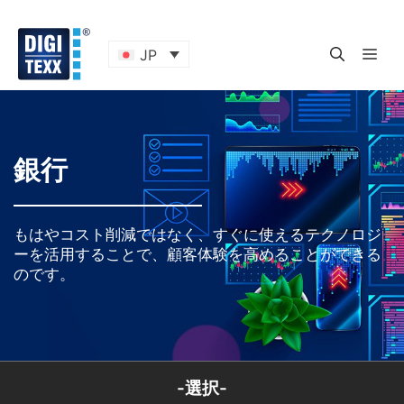
コ
ン
テ
メ
JP
ン
ツ
ニ
へ
ス
キ
ュ
銀行
ッ
プ
ー
もはやコスト削減ではなく、すぐに使えるテクノロジ
ーを活用することで、顧客体験を高めることができる
のです。
-選択-