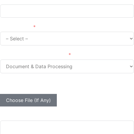
Your Industry
Type of Services You Require
Your Samples Are Valuable For Our Ongoing Estimation
And Analysis Efforts
Choose File (If Any)
Your message