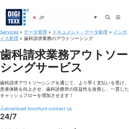
コ
ン
テ
メ
JP
ン
ツ
Services
»
データ管理
»
ドキュメント・データ処理
»
インボ
ニ
へ
イス処理
»
歯科請求業務のアウトソーシング
ス
キ
歯科請求業務アウトソー
ュ
ッ
プ
シングサービス
ー
歯科請求アウトソーシングを通じて、より早く支払いを受け、
患者体験を向上させ、歯科診療所の収益性を改善し、一貫した
キャッシュフローを増加させます！
download brochure
contact us
24/7