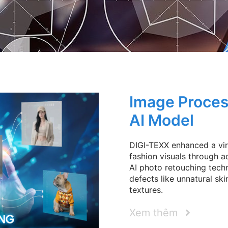
Image Process
AI Model
DIGI-TEXX enhanced a vir
fashion visuals through 
AI photo retouching tech
defects like unnatural ski
textures.
Xem thêm