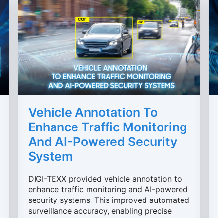
Vehicle Annotation To
Enhance Traffic Monitoring
And AI-Powered Security
System
DIGI-TEXX provided vehicle annotation to
enhance traffic monitoring and AI-powered
security systems. This improved automated
surveillance accuracy, enabling precise