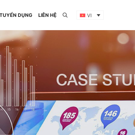
TUYỂN DỤNG
LIÊN HỆ
VI