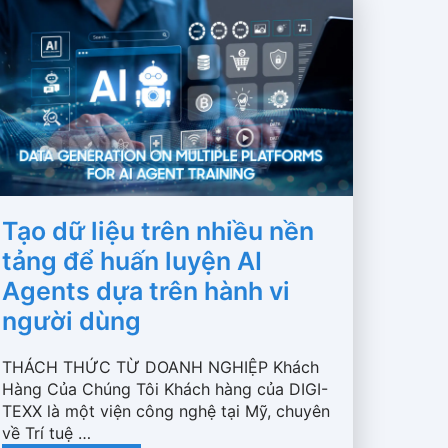
Tạo dữ liệu trên nhiều nền
tảng để huấn luyện AI
Agents dựa trên hành vi
người dùng
THÁCH THỨC TỪ DOANH NGHIỆP Khách
Hàng Của Chúng Tôi Khách hàng của DIGI-
TEXX là một viện công nghệ tại Mỹ, chuyên
về Trí tuệ …