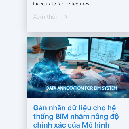
inaccurate fabric textures.
Xem thêm
Gán nhãn dữ liệu cho hệ
thống BIM nhằm nâng độ
chính xác của Mô hình