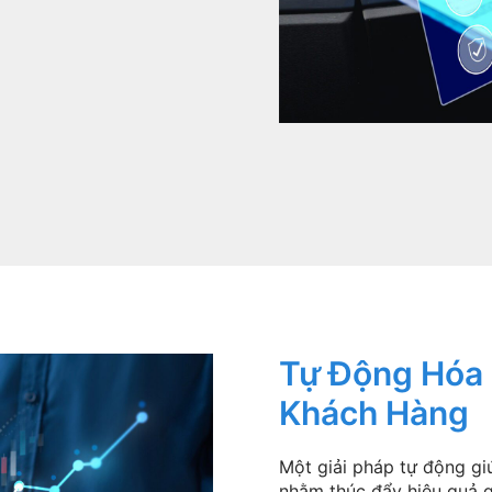
Tự Động Hóa 
Khách Hàng
Một giải pháp tự động gi
nhằm thúc đẩy hiệu quả q