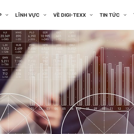
P
LĨNH VỰC
VỀ DIGI-TEXX
TIN TỨC