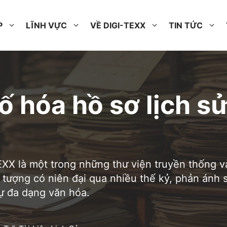
P
LĨNH VỰC
VỀ DIGI-TEXX
TIN TỨC
ố hóa hồ sơ lịch sử
XX là một trong những thư viện truyền thống và
n tượng có niên đại qua nhiều thế kỷ, phản ánh
sự đa dạng văn hóa.