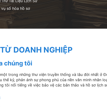
Trữ Tài Liệu Lịch Sử
vụ số hóa hồ sơ
TỪ DOANH NGHIỆP
a chúng tôi
một trong những thư viện truyền thống và lâu đời nhất ở Đ
ều thế kỷ, phản ánh sự phong phú của nền văn minh nhân lo
g tôi nổi tiếng về việc bảo vệ các bản thảo và hồ sơ lịch sử
c