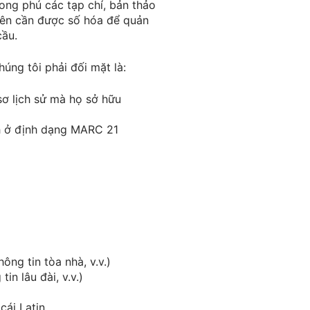
hong phú các tạp chí, bản thảo
 trên cần được số hóa để quản
cầu.
úng tôi phải đối mặt là:
sơ lịch sử mà họ sở hữu
nh ở định dạng MARC 21
ông tin tòa nhà, v.v.)
in lâu đài, v.v.)
cái Latin