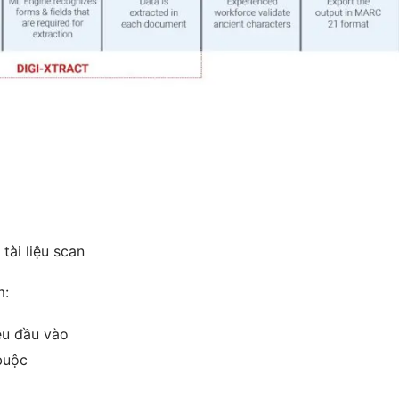
tài liệu scan
:
iệu đầu vào
 buộc