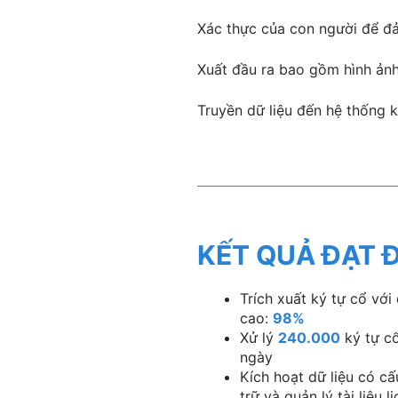
Xác thực của con người để đả
Xuất đầu ra bao gồm hình ảnh 
Truyền dữ liệu đến hệ thống 
KẾT QUẢ ĐẠT
Trích xuất ký tự cổ với
cao:
98%
Xử lý
240.000
ký tự c
ngày
Kích hoạt dữ liệu có cấ
trữ và quản lý tài liệu l