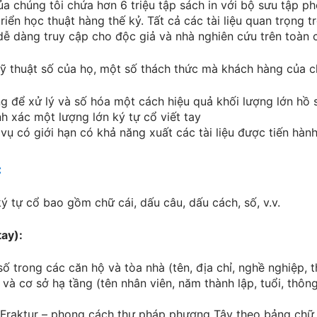
a chúng tôi chứa hơn 6 triệu tập sách in với bộ sưu tập p
riển học thuật hàng thế kỷ. Tất cả các tài liệu quan trọng
dễ dàng truy cập cho độc giả và nhà nghiên cứu trên toàn 
ỹ thuật số của họ, một số thách thức mà khách hàng của ch
ng để xử lý và số hóa một cách hiệu quả khối lượng lớn hồ 
nh xác một lượng lớn ký tự cổ viết tay
vụ có giới hạn có khả năng xuất các tài liệu được tiến hà
c
ý tự cổ bao gồm chữ cái, dấu câu, dấu cách, số, v.v.
tay)
:
ố trong các căn hộ và tòa nhà (tên, địa chỉ, nghề nghiệp, th
và cơ sở hạ tầng (tên nhân viên, năm thành lập, tuổi, thông t
g Fraktur – phong cách thư pháp phương Tây theo bảng chữ 