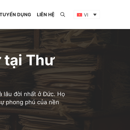
TUYỂN DỤNG
LIÊN HỆ
VI
 tại Thư
 lâu đời nhất ở Đức. Họ
 sự phong phú của nền