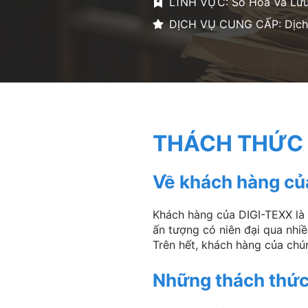
LĨNH VỰC:
Số Hóa Và Lưu 
DỊCH VỤ CUNG CẤP: Dịch 
THÁCH THỨC 
Về khách hàng củ
Khách hàng của DIGI-TEXX là 
ấn tượng có niên đại qua nhi
Trên hết, khách hàng của chún
Những thách thứ