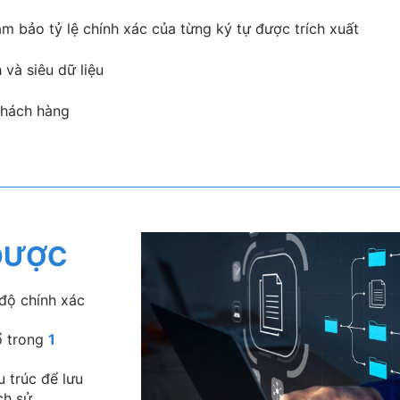
m bảo tỷ lệ chính xác của từng ký tự được trích xuất
và siêu dữ liệu
khách hàng
 ĐƯỢC
 độ chính xác
ổ trong
1
u trúc để lưu
ịch sử