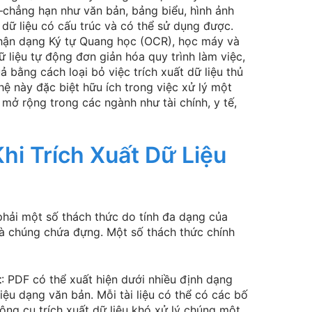
—chẳng hạn như văn bản, bảng biểu, hình ảnh
 dữ liệu có cấu trúc và có thể sử dụng được.
hận dạng Ký tự Quang học (OCR), học máy và
dữ liệu tự động đơn giản hóa quy trình làm việc,
ả bằng cách loại bỏ việc trích xuất dữ liệu thủ
hệ này đặc biệt hữu ích trong việc xử lý một
g mở rộng trong các ngành như tài chính, y tế,
i Trích Xuất Dữ Liệu
p phải một số thách thức do tính đa dạng của
à chúng chứa đựng. Một số thách thức chính
t
: PDF có thể xuất hiện dưới nhiều định dạng
liệu dạng văn bản. Mỗi tài liệu có thể có các bố
ông cụ trích xuất dữ liệu khó xử lý chúng một