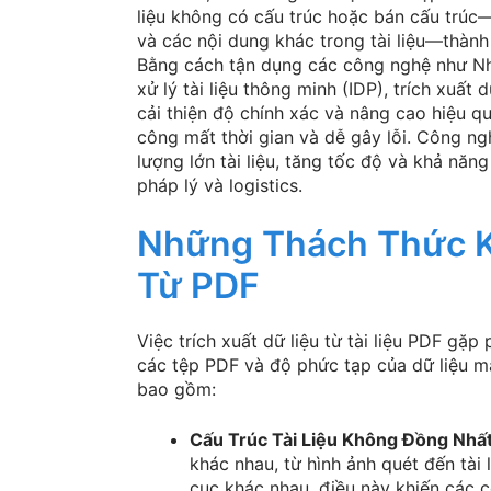
liệu không có cấu trúc hoặc bán cấu trúc
và các nội dung khác trong tài liệu—thành
Bằng cách tận dụng các công nghệ như N
xử lý tài liệu thông minh (IDP), trích xuất 
cải thiện độ chính xác và nâng cao hiệu qu
công mất thời gian và dễ gây lỗi. Công ng
lượng lớn tài liệu, tăng tốc độ và khả năn
pháp lý và logistics.
Những Thách Thức Kh
Từ PDF
Việc trích xuất dữ liệu từ tài liệu PDF gặ
các tệp PDF và độ phức tạp của dữ liệu m
bao gồm:
Cấu Trúc Tài Liệu Không Đồng Nhấ
khác nhau, từ hình ảnh quét đến tài 
cục khác nhau, điều này khiến các c