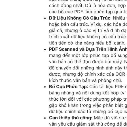
cách đồng nhất. Dù là hóa đơn, hợp
các bố cục PDF làm phức tạp quá trìn
Dữ Liệu Không Có Cấu Trúc
: Nhiều
hoặc bán cấu trúc. Ví dụ, các hóa 
giá cả, nhưng ở các vị trí và định d
trích xuất dữ liệu không có cấu trú
tiên tiến có khả năng hiểu bối cảnh,
PDF Scanned và Dựa Trên Hình Ản
mang đến một lớp phức tạp bổ sung,
văn bản có thể đọc được bởi máy. N
để chuyển đổi những hình ảnh này t
được, nhưng độ chính xác của OCR c
kích thước văn bản và phông chữ.
Bố Cục Phức Tạp
: Các tài liệu PDF
bảng nhúng và nội dung kết hợp (ví
thức lớn đối với các phương pháp tr
gặp khó khăn trong việc phân biệt g
dữ liệu chính xác từ những bố cục n
Can thiệp thủ công:
Mặc dù việc tự 
vẫn yêu cầu giám sát thủ công để đả