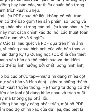
 đồng hay báo cáo, sự thiếu chuẩn hóa trong
h trích xuất dữ liệu.
 tài liệu PDF chứa dữ liệu không có cấu trúc
đơn có thể bao gồm tên sản phẩm, số lượng và
ạng khác nhau trong các tài liệu khác nhau. Việc
c này một cách chính xác đòi hỏi các thuật toán
 mối quan hệ và ý nghĩa.
h
: Các tài liệu quét và PDF dựa trên hình ảnh
 vì chúng chứa hình ảnh của văn bản thay vì
hận dạng Ký tự Quang học (OCR) là cần thiết
hành văn bản có thể chỉnh sửa và tìm kiếm
ó thể bị ảnh hưởng bởi chất lượng hình ảnh,
 có bố cục phức tạp—như định dạng nhiều cột,
 dụ: văn bản và hình ảnh)—gây ra những thách
ích xuất truyền thống. Hệ thống tự động có thể
iữa các loại nội dung khác nhau và trích xuất
ày mà không gặp phải lỗi.
động hóa ngày càng phát triển, một số PDF
m bảo độ chính xác của dữ liệu, đặc biệt là