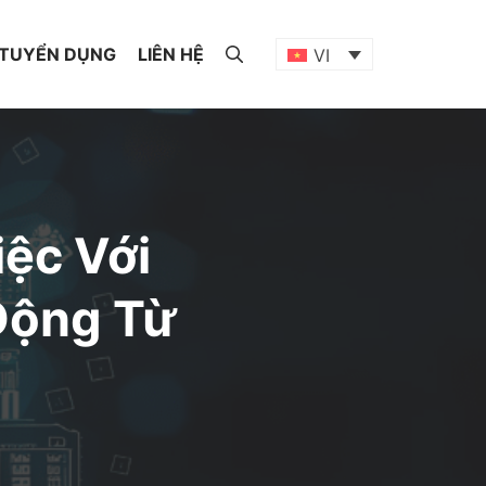
TUYỂN DỤNG
LIÊN HỆ
VI
iệc Với
 Động Từ