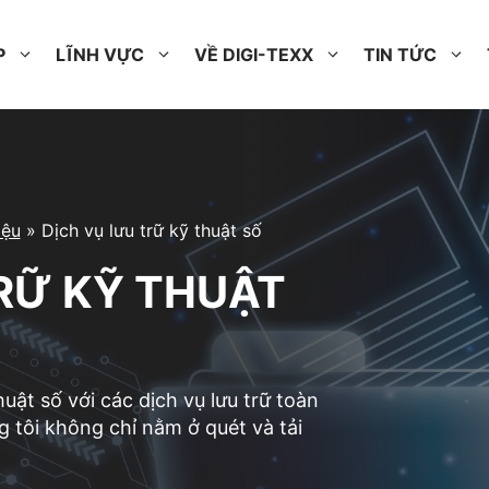
P
LĨNH VỰC
VỀ DIGI-TEXX
TIN TỨC
iệu
»
Dịch vụ lưu trữ kỹ thuật số
RỮ KỸ THUẬT
huật số với các dịch vụ lưu trữ toàn
g tôi không chỉ nằm ở quét và tải