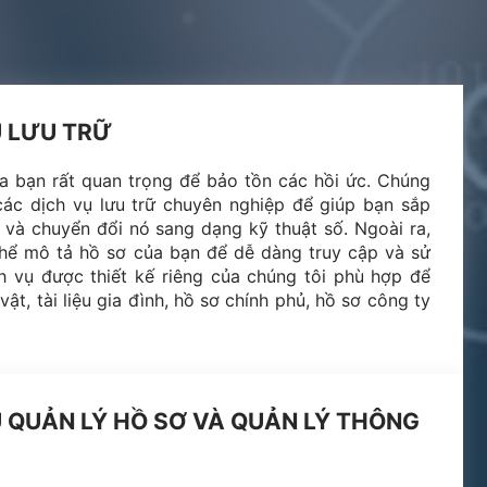
Ụ LƯU TRỮ
ủa bạn rất quan trọng để bảo tồn các hồi ức. Chúng
các dịch vụ lưu trữ chuyên nghiệp để giúp bạn sắp
 và chuyển đổi nó sang dạng kỹ thuật số. Ngoài ra,
thể mô tả hồ sơ của bạn để dễ dàng truy cập và sử
h vụ được thiết kế riêng của chúng tôi phù hợp để
vật, tài liệu gia đình, hồ sơ chính phủ, hồ sơ công ty
Ụ QUẢN LÝ HỒ SƠ VÀ QUẢN LÝ THÔNG