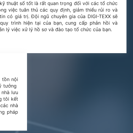
kỹ thuật số tốt là rất quan trọng đối với các tổ chức
ng việc tuân thủ các quy định, giảm thiểu rủi ro và
tin có giá trị. Đội ngũ chuyên gia của DIGI-TEXX sẽ
quy trình hiện tại của bạn, cung cấp phản hồi và
ản lý việc xử lý hồ sơ và đào tạo tổ chức của bạn.
 tồn nội
tưởng ​​
 nhà lưu
 tôi kết
 các nhà
ơng pháp