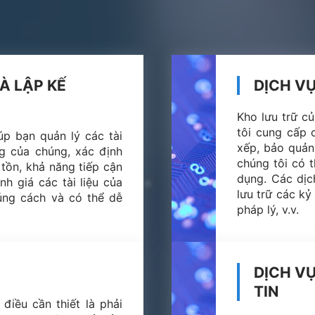
VÀ LẬP KẾ
DỊCH V
Kho lưu trữ c
tôi cung cấp 
p bạn quản lý các tài
xếp, bảo quản
g của chúng, xác định
chúng tôi có 
tồn, khả năng tiếp cận
dụng. Các dịc
h giá các tài liệu của
lưu trữ các kỷ 
ng cách và có thể dễ
pháp lý, v.v.
DỊCH V
TIN
 điều cần thiết là phải