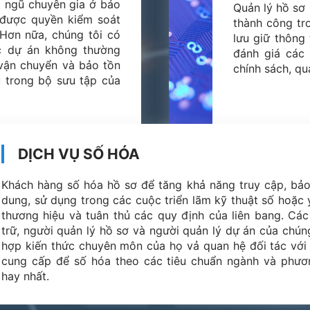
ội ngũ chuyên gia ở bảo
Quản lý hồ sơ 
 được quyền kiểm soát
thành công tro
 Hơn nữa, chúng tôi có
lưu giữ thông 
c dự án không thường
đánh giá các 
 vận chuyển và bảo tồn
chính sách, qu
ệu trong bộ sưu tập của
DỊCH VỤ SỐ HÓA
Khách hàng số hóa hồ sơ để tăng khả năng truy cập, bảo
dung, sử dụng trong các cuộc triển lãm kỹ thuật số hoặc ý 
thương hiệu và tuân thủ các quy định của liên bang. Các
trữ, người quản lý hồ sơ và người quản lý dự án của chúng
hợp kiến ​​thức chuyên môn của họ vả quan hệ đối tác với
cung cấp để số hóa theo các tiêu chuẩn ngành và phư
hay nhất.