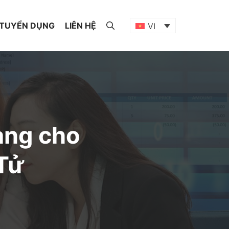
TUYỂN DỤNG
LIÊN HỆ
VI
àng cho
Tử