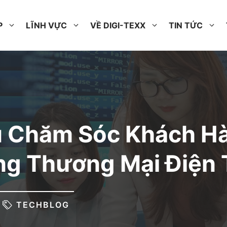
P
LĨNH VỰC
VỀ DIGI-TEXX
TIN TỨC
ụ Chăm Sóc Khách H
ng Thương Mại Điện 
TECHBLOG