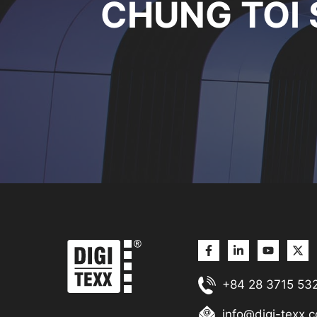
CHÚNG TÔI 
+84 28 3715 53
info@digi-texx.