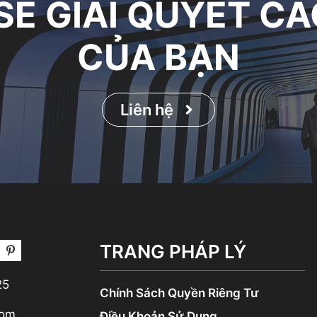
SẼ GIẢI QUYẾT C
CỦA BẠN
Liên hệ
TRANG PHÁP LÝ
25
Chính Sách Quyền Riêng Tư
com
Điều Khoản Sử Dụng