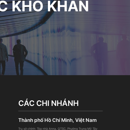
ÁC KHÓ KHĂN
CÁC CHI NHÁNH
Thành phố Hồ Chí Minh, Việt Nam
Trụ sở chính: Tòa nhà Anna, QTSC, Phường Trung Mỹ Tây