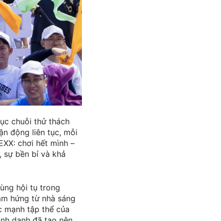
ục chuỗi thử thách
ận động liên tục, mỗi
EXX: chơi hết mình –
, sự bền bỉ và khả
ùng hội tụ trong
ảm hứng từ nhà sáng
ức mạnh tập thể của
inh danh đã tạo nên