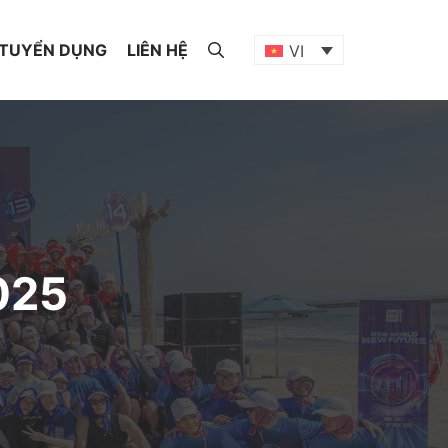
TUYỂN DỤNG
LIÊN HỆ
VI
025