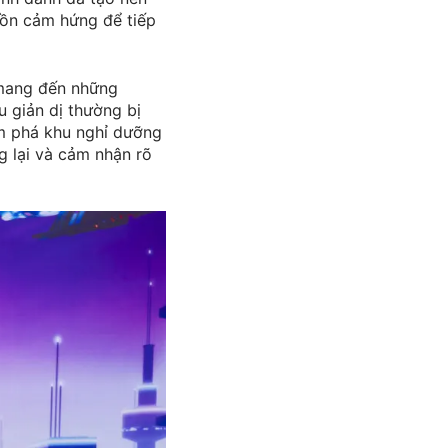
uồn cảm hứng để tiếp
 mang đến những
u giản dị thường bị
ám phá khu nghỉ dưỡng
g lại và cảm nhận rõ