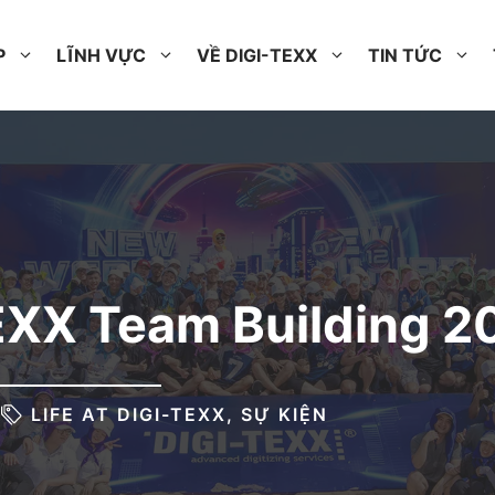
P
LĨNH VỰC
VỀ DIGI-TEXX
TIN TỨC
EXX Team Building 2
LIFE AT DIGI-TEXX
,
SỰ KIỆN