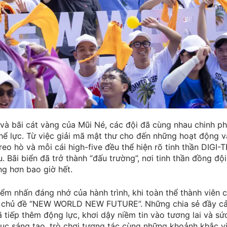
và bãi cát vàng của Mũi Né, các đội đã cùng nhau chinh ph
n thể lực. Từ việc giải mã mật thư cho đến những hoạt động v
reo hò và mỗi cái high-five đều thể hiện rõ tinh thần DIGI-T
 Bãi biển đã trở thành “đấu trường”, nơi tinh thần đồng đội
ng hơn bao giờ hết.
ểm nhấn đáng nhớ của hành trình, khi toàn thể thành viên c
ới chủ đề “NEW WORLD NEW FUTURE”. Những chia sẻ đầy c
 tiếp thêm động lực, khơi dậy niềm tin vào tương lai và s
mục sáng tạo, trò chơi tương tác cùng những khoảnh khắc v