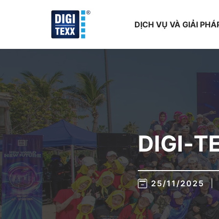
Skip
to
DỊCH VỤ VÀ GIẢI PHÁ
content
DIGI‑T
25/11/2025