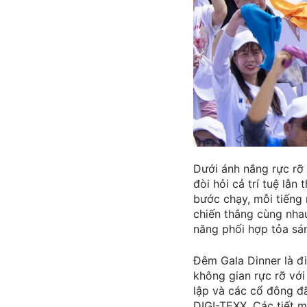
Dưới ánh nắng rực rỡ 
đòi hỏi cả trí tuệ lẫ
bước chạy, mỗi tiếng 
chiến thắng cùng nhau.
năng phối hợp tỏa sá
Đêm Gala Dinner là đi
không gian rực rỡ v
lập và các cổ đông đã
DIGI-TEXX. Các tiết 