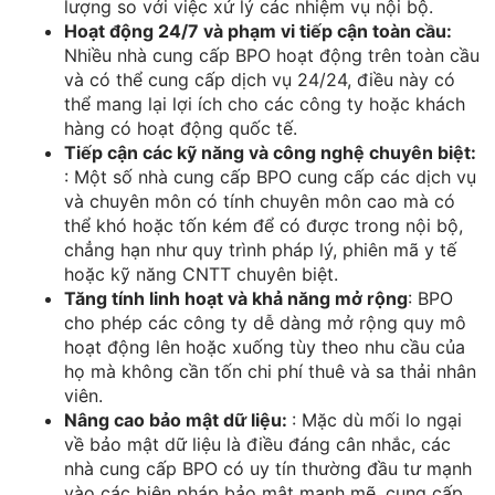
lượng so với việc xử lý các nhiệm vụ nội bộ.
Hoạt động 24/7 và phạm vi tiếp cận toàn cầu:
Nhiều nhà cung cấp BPO hoạt động trên toàn cầu
và có thể cung cấp dịch vụ 24/24, điều này có
thể mang lại lợi ích cho các công ty hoặc khách
hàng có hoạt động quốc tế.
Tiếp cận các kỹ năng và công nghệ chuyên biệt:
: Một số nhà cung cấp BPO cung cấp các dịch vụ
và chuyên môn có tính chuyên môn cao mà có
thể khó hoặc tốn kém để có được trong nội bộ,
chẳng hạn như quy trình pháp lý, phiên mã y tế
hoặc kỹ năng CNTT chuyên biệt.
Tăng tính linh hoạt và khả năng mở rộng
: BPO
cho phép các công ty dễ dàng mở rộng quy mô
hoạt động lên hoặc xuống tùy theo nhu cầu của
họ mà không cần tốn chi phí thuê và sa thải nhân
viên.
Nâng cao bảo mật dữ liệu:
: Mặc dù mối lo ngại
về bảo mật dữ liệu là điều đáng cân nhắc, các
nhà cung cấp BPO có uy tín thường đầu tư mạnh
vào các biện pháp bảo mật mạnh mẽ, cung cấp