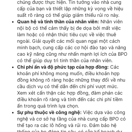
chúng được thực hiện. Tin tưởng vào nhà cung
cấp của bạn và thiết lập những kỳ vọng về hiệu
suất rõ ràng có thể giúp giảm thiểu rủi ro này.
Quan hệ và tinh thần của nhân viên:
Nhân viên
nội bộ có thể cảm thấy bị đe dọa bởi mất việc
làm hoặc có nhận thức tiêu cực về việc thuê
ngoài. Giải quyết các mối quan ngại một cách
minh bạch, cung cấp các cơ hội đào tạo và nâng
cao kỹ năng cũng như nhấn mạnh lợi ích của BPO
có thể giúp duy trì tinh thần của nhân viên.
Chi phí ẩn và độ phức tạp của hợp đồng:
Các
khoản phí không mong muốn, điều khoản hợp
đồng không rõ ràng hoặc những thay đổi về nhu
cầu dịch vụ có thể dẫn đến chi phí vượt mức.
Xem xét cẩn thận các hợp đồng, đàm phán các
điều khoản rõ ràng và tính đến các chi phí tiềm
ẩn trong quá trình lựa chọn.
Sự phụ thuộc về công nghệ:
Việc dựa vào công
nghệ và cơ sở hạ tầng của nhà cung cấp BPO có
thể tạo ra các lỗ hổng và rủi ro. Đảm bảo hệ
thống của họ đáng tin cậy, có sẵn kế hoạch dự