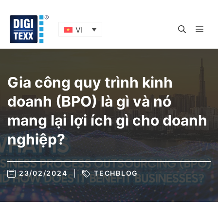
Skip
to
content
ME
VI
Gia công quy trình kinh
doanh (BPO) là gì và nó
mang lại lợi ích gì cho doanh
nghiệp?
23/02/2024
TECHBLOG