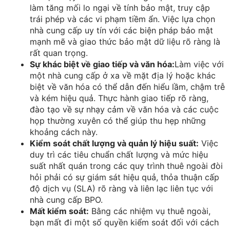
làm tăng mối lo ngại về tính bảo mật, truy cập
trái phép và các vi phạm tiềm ẩn. Việc lựa chọn
nhà cung cấp uy tín với các biện pháp bảo mật
mạnh mẽ và giao thức bảo mật dữ liệu rõ ràng là
rất quan trọng.
Sự khác biệt về giao tiếp và văn hóa:
Làm việc với
một nhà cung cấp ở xa về mặt địa lý hoặc khác
biệt về văn hóa có thể dẫn đến hiểu lầm, chậm trễ
và kém hiệu quả. Thực hành giao tiếp rõ ràng,
đào tạo về sự nhạy cảm về văn hóa và các cuộc
họp thường xuyên có thể giúp thu hẹp những
khoảng cách này.
Kiểm soát chất lượng và quản lý hiệu suất:
Việc
duy trì các tiêu chuẩn chất lượng và mức hiệu
suất nhất quán trong các quy trình thuê ngoài đòi
hỏi phải có sự giám sát hiệu quả, thỏa thuận cấp
độ dịch vụ (SLA) rõ ràng và liên lạc liên tục với
nhà cung cấp BPO.
Mất kiểm soát:
Bằng các nhiệm vụ thuê ngoài,
bạn mất đi một số quyền kiểm soát đối với cách