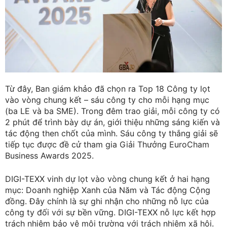
Từ đây, Ban giám khảo đã chọn ra Top 18 Công ty lọt
vào vòng chung kết – sáu công ty cho mỗi hạng mục
(ba LE và ba SME). Trong đêm trao giải, mỗi công ty có
2 phút để trình bày dự án, giới thiệu những sáng kiến và
tác động then chốt của mình. Sáu công ty thắng giải sẽ
tiếp tục được đề cử tham gia Giải Thưởng EuroCham
Business Awards 2025.
DIGI-TEXX vinh dự lọt vào vòng chung kết ở hai hạng
mục: Doanh nghiệp Xanh của Năm và Tác động Cộng
đồng. Đây chính là sự ghi nhận cho những nỗ lực của
công ty đối với sự bền vững. DIGI-TEXX nỗ lực kết hợp
trách nhiệm bảo vệ môi trường với trách nhiệm xã hội.