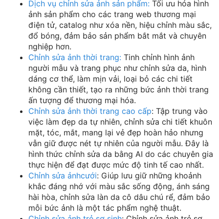
Dịch vụ chỉnh sửa ảnh sản phẩm:
Tối ưu hóa hình
ảnh sản phẩm cho các trang web thương mại
điện tử, catalog như xóa nền, hiệu chỉnh màu sắc,
đổ bóng, đảm bảo sản phẩm bắt mắt và chuyên
nghiệp hơn.
Chỉnh sửa ảnh thời trang:
Tinh chỉnh hình ảnh
người mẫu và trang phục như chỉnh sửa da, hình
dáng cơ thể, làm mịn vải, loại bỏ các chi tiết
không cần thiết, tạo ra những bức ảnh thời trang
ấn tượng để thương mại hóa.
Chỉnh sửa ảnh thời trang cao cấp
: Tập trung vào
việc làm đẹp da tự nhiên, chỉnh sửa chi tiết khuôn
mặt, tóc, mắt, mang lại vẻ đẹp hoàn hảo nhưng
vẫn giữ được nét tự nhiên của người mẫu. Đây là
hình thức chỉnh sửa da bằng AI do các chuyên gia
thực hiện để đạt được mức độ tinh tế cao nhất.
Chỉnh sửa ản
h
cưới
: Giúp lưu giữ những khoảnh
khắc đáng nhớ với màu sắc sống động, ánh sáng
hài hòa, chỉnh sửa làn da cô dâu chú rể, đảm bảo
mỗi bức ảnh là một tác phẩm nghệ thuật.
Chỉnh sửa ảnh trẻ sơ sinh
: Chỉnh sửa ảnh trẻ sơ